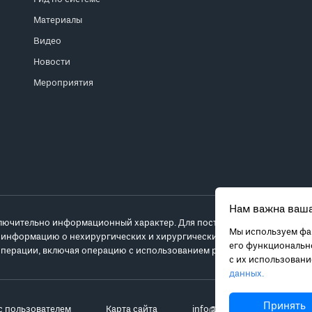
Материалы
Видео
Новости
Мероприятия
Нам важна ваша
лючительно информационный характер. Для постановки диагноза и выб
Мы используем фай
 информацию о нехирургических и хирургических вариантах лечения и
его функционально
перации, включая операцию с использованием робота da Vinci.
с их использован
данных.
Принять
с пользователем
Карта сайта
info@robot-davinci.ru