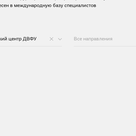
анесен в международную базу специалистов
кий центр ДВФУ
Все направления