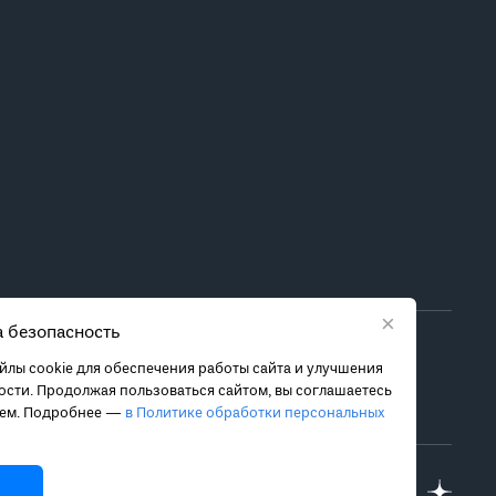
×
 безопасность
ора метода лечения обратитесь за консультацией к
лы cookie для обеспечения работы сайта и улучшения
 связанных с ними рисках, чтобы принять обоснованное
сти. Продолжая пользоваться сайтом, вы соглашаетесь
ием. Подробнее —
в Политике обработки персональных