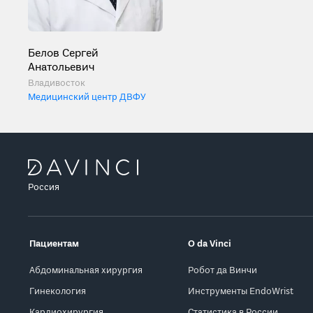
Белов Сергей
Анатольевич
Владивосток
Медицинский центр ДВФУ
Россия
Пациентам
О da Vinci
Абдоминальная хирургия
Робот да Винчи
Гинекология
Инструменты EndoWrist
Кардиохирургия
Статистика в России