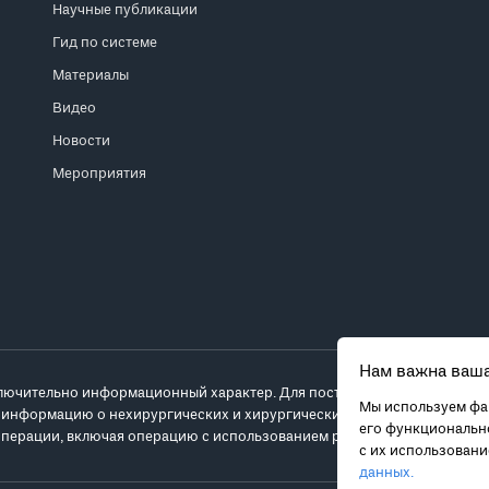
Научные публикации
Гид по системе
Материалы
Видео
Новости
Мероприятия
Нам важна ваша
лючительно информационный характер. Для постановки диагноза и выб
Мы используем фай
 информацию о нехирургических и хирургических вариантах лечения и
его функционально
перации, включая операцию с использованием робота da Vinci.
с их использован
данных.