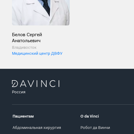
Белов Сергей
Анатольевич
Владивосток
Медицинский центр ДВФУ
Россия
Пациентам
О da Vinci
Абдоминальная хирургия
Робот да Винчи