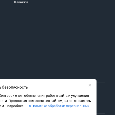
Клиники
×
 безопасность
ора метода лечения обратитесь за консультацией к
лы cookie для обеспечения работы сайта и улучшения
 связанных с ними рисках, чтобы принять обоснованное
сти. Продолжая пользоваться сайтом, вы соглашаетесь
ием. Подробнее —
в Политике обработки персональных