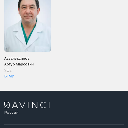
Авзалетдинов
Артур Марсович
Уфа
БГМУ
Россия