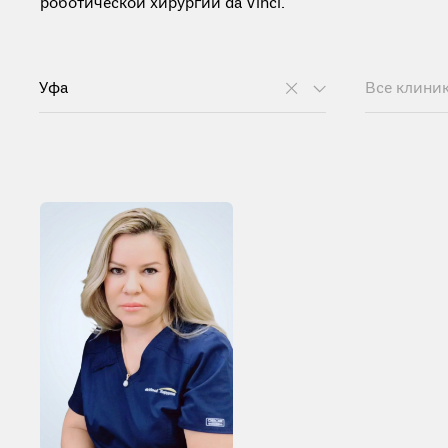
роботической хирургии da Vinci.
Уфа
Все клини