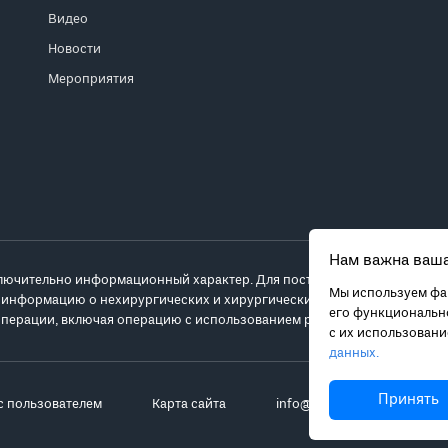
Видео
Новости
Мероприятия
Нам важна ваша
лючительно информационный характер. Для постановки диагноза и выб
Мы используем фай
 информацию о нехирургических и хирургических вариантах лечения и
его функционально
перации, включая операцию с использованием робота da Vinci.
с их использован
данных.
Принять
с пользователем
Карта сайта
info@robot-davinci.ru