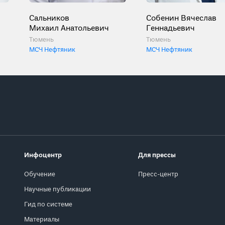
Сальников
Собенин Вячеслав
Михаил Анатольевич
Геннадьевич
Тюмень
Тюмень
МСЧ Нефтяник
МСЧ Нефтяник
Инфоцентр
Для прессы
Обучение
Пресс-центр
Научные публикации
Гид по системе
Материалы