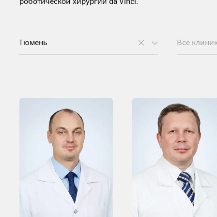
роботической хирургии da Vinci.
Тюмень
Все клини