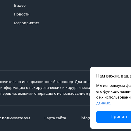
Видео
Новости
Мероприятия
Нам важна ваша
лючительно информационный характер. Для постановки диагноза и выб
Мы используем фай
 информацию о нехирургических и хирургических вариантах лечения и
его функционально
перации, включая операцию с использованием робота da Vinci.
с их использован
данных.
Принять
с пользователем
Карта сайта
info@robot-davinci.ru