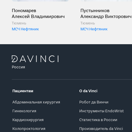
Пономарев
Пустынников
Алексей Владимирович
Александр Викторович
Тюмень
Тюмень
МСЧ Нефтяник
МСЧ Нефтяник
Россия
Пациентам
О da Vinci
Абдоминальная хирургия
Робот да Винчи
Гинекология
Инструменты EndoWrist
Кардиохирургия
Статистика в России
Колопроктология
Производитель da Vinci