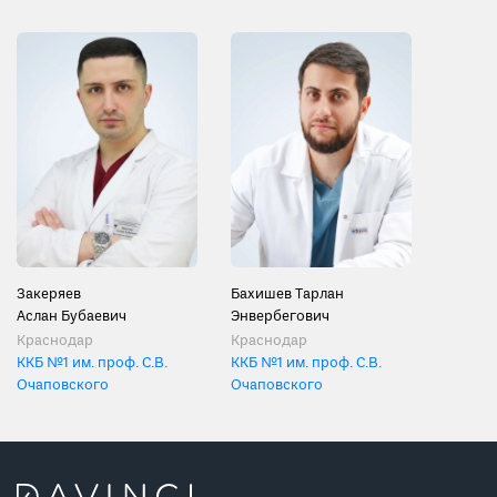
Закеряев
Бахишев Тарлан
Аслан Бубаевич
Энвербегович
Краснодар
Краснодар
ККБ №1 им. проф. С.В.
ККБ №1 им. проф. С.В.
Очаповского
Очаповского