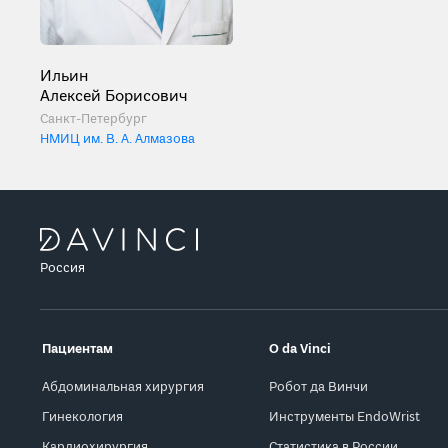
Ильин
Алексей Борисович
Санкт-Петербург
НМИЦ им. В. А. Алмазова
Россия
Пациентам
О da Vinci
Абдоминальная хирургия
Робот да Винчи
Гинекология
Инструменты EndoWrist
Кардиохирургия
Статистика в России