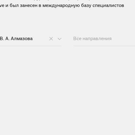
tive и был занесен в международную базу специалистов
В. А. Алмазова
Все направления