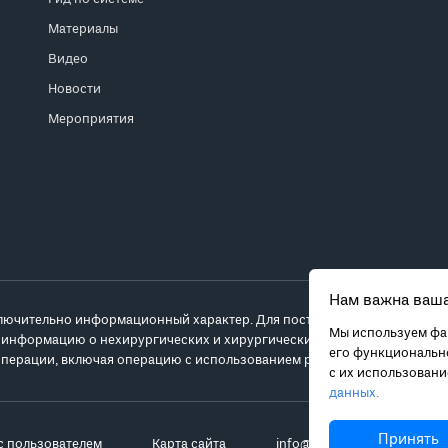
Материалы
Видео
Новости
Мероприятия
Нам важна ваша
лючительно информационный характер. Для постановки диагноза и выб
Мы используем фай
 информацию о нехирургических и хирургических вариантах лечения и
его функционально
перации, включая операцию с использованием робота da Vinci.
с их использован
данных.
Принять
с пользователем
Карта сайта
info@robot-davinci.ru