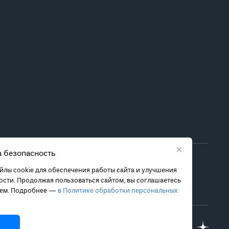
×
 безопасность
ора метода лечения обратитесь за консультацией к
лы cookie для обеспечения работы сайта и улучшения
 связанных с ними рисках, чтобы принять обоснованное
сти. Продолжая пользоваться сайтом, вы соглашаетесь
ием. Подробнее —
в Политике обработки персональных