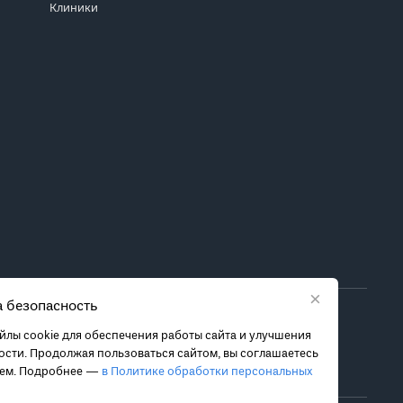
Клиники
×
 безопасность
ора метода лечения обратитесь за консультацией к
лы cookie для обеспечения работы сайта и улучшения
 связанных с ними рисках, чтобы принять обоснованное
сти. Продолжая пользоваться сайтом, вы соглашаетесь
ием. Подробнее —
в Политике обработки персональных