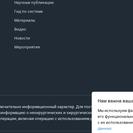
Научные публикации
Гид по системе
Материалы
Видео
Новости
Мероприятия
Нам важна ваша
лючительно информационный характер. Для постановки диагноза и выб
Мы используем фай
 информацию о нехирургических и хирургических вариантах лечения и
его функционально
перации, включая операцию с использованием робота da Vinci.
с их использован
данных.