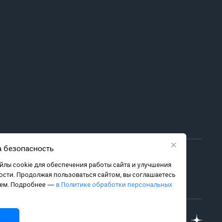
×
 безопасность
ора метода лечения обратитесь за консультацией к
лы cookie для обеспечения работы сайта и улучшения
 связанных с ними рисках, чтобы принять обоснованное
сти. Продолжая пользоваться сайтом, вы соглашаетесь
ием. Подробнее —
в Политике обработки персональных