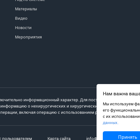
Материалы
Видео
Новости
Мероприятия
Нам важна ваша
лючительно информационный характер. Для постановки диагноза и выб
Мы используем фай
 информацию о нехирургических и хирургических вариантах лечения и
его функционально
перации, включая операцию с использованием робота da Vinci.
с их использован
данных.
Принять
с пользователем
Карта сайта
info@robot-davinci.ru