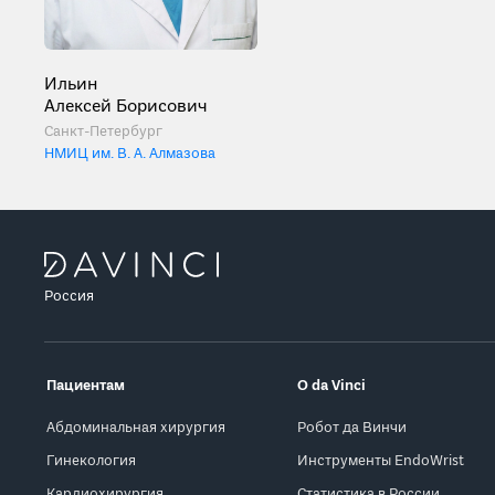
Ильин
Алексей Борисович
Санкт-Петербург
НМИЦ им. В. А. Алмазова
Россия
Пациентам
О da Vinci
Абдоминальная хирургия
Робот да Винчи
Гинекология
Инструменты EndoWrist
Кардиохирургия
Статистика в России