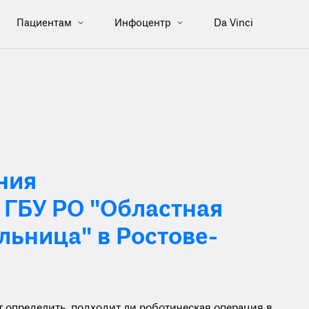
Пациентам
Инфоцентр
Da Vinci
ния
 ГБУ РО "Областная
льница" в Ростове-
определить, подходит ли роботическая операция в