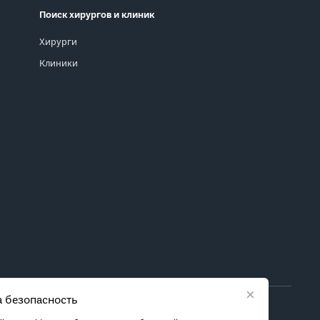
Поиск хирургов и клиник
Хирурги
Клиники
×
 безопасность
ора метода лечения обратитесь за консультацией к