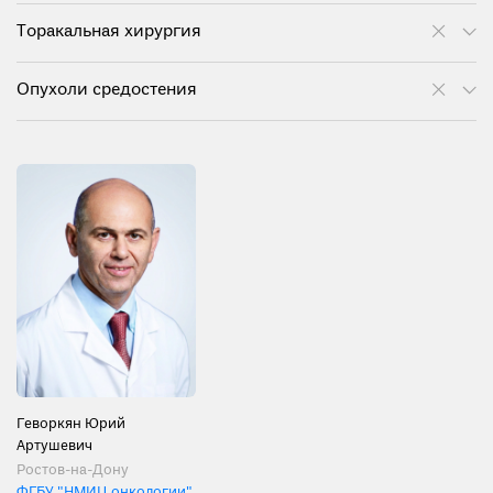
Торакальная хирургия
Опухоли средостения
Геворкян Юрий
Артушевич
Ростов-на-Дону
ФГБУ "НМИЦ онкологии"