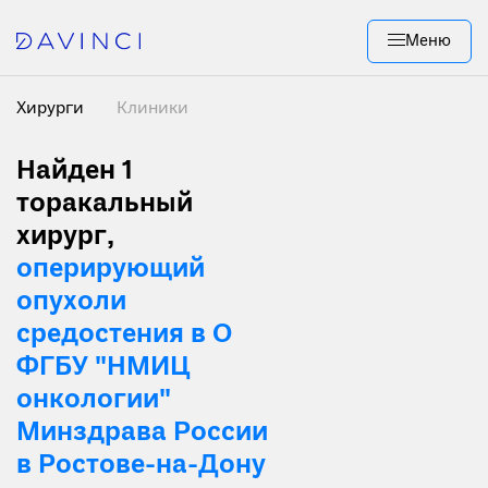
Меню
Хирурги
Клиники
Найден 1
торакальный
хирург,
оперирующий
опухоли
средостения в О
ФГБУ "НМИЦ
онкологии"
Минздрава России
в Ростове-на-Дону