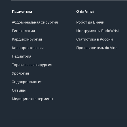
Пациентам
О da Vinci
Абдоминальная хирургия
Робот да Винчи
Гинекология
Инструменты EndoWrist
Кардиохирургия
Статистика в России
Колопроктология
Производитель da Vinci
Педиатрия
Торакальная хирургия
Урология
Эндокринология
Отзывы
Медицинские термины