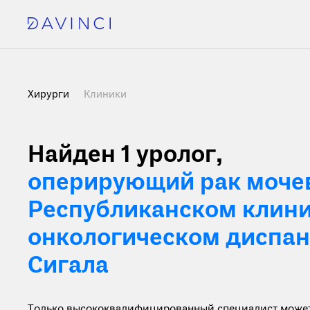
Хирурги
Клиники
Найден 1
уролог,
оперирующий рак мочев
Республиканском клин
онкологическом диспанс
Сигала
Только высококвалифицированный специалист может 