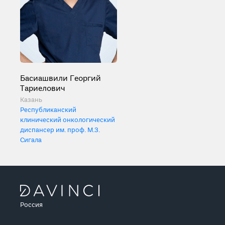
Басиашвили Георгий
Тариелович
Казань
Республиканский
клинический онкологический
диспансер им. проф. М.З.
Сигала
Россия