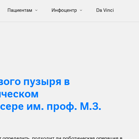
Пациентам
Инфоцентр
Da Vinci
ого пузыря в
ическом
ере им. проф. М.З.
определить, подходит ли роботическая операция в