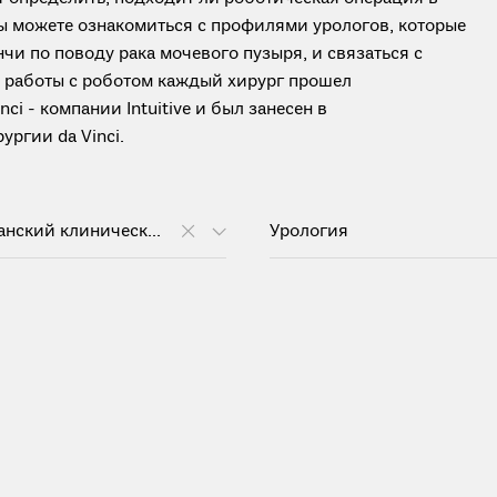
вы можете ознакомиться с профилями урологов, которые
и по поводу рака мочевого пузыря, и связаться с
я работы с роботом каждый хирург прошел
i - компании Intuitive и был занесен в
ргии da Vinci.
Республиканский клинический онкологический диспансер им. проф. М.З. Сигала
Урология