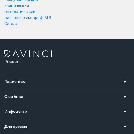
клинический
онкологический
диспансер им. проф. М.З.
Сигала
Россия
Пациентам
О da Vinci
Инфоцентр
Для прессы