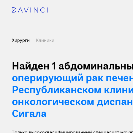
Хирурги
Клиники
Найден 1
абдоминальны
оперирующий рак печен
Республиканском клин
онкологическом диспанс
Сигала
Только высококвалифицированный специалист может 