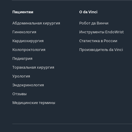
Пациентам
О da Vinci
Абдоминальная хирургия
Робот да Винчи
Гинекология
Инструменты EndoWrist
Кардиохирургия
Статистика в России
Колопроктология
Производитель da Vinci
Педиатрия
Торакальная хирургия
Урология
Эндокринология
Отзывы
Медицинские термины