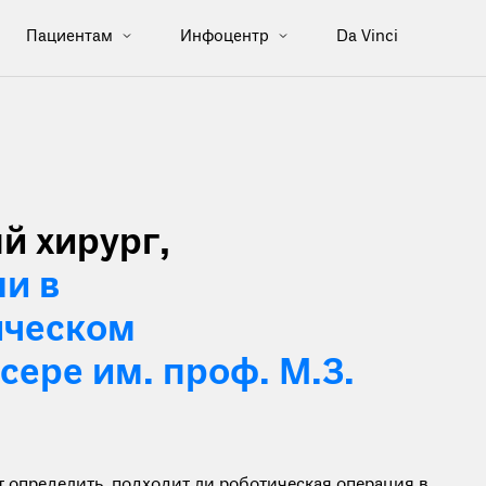
Пациентам
Инфоцентр
Da Vinci
й хирург,
и в
ическом
ере им. проф. М.З.
определить, подходит ли роботическая операция в