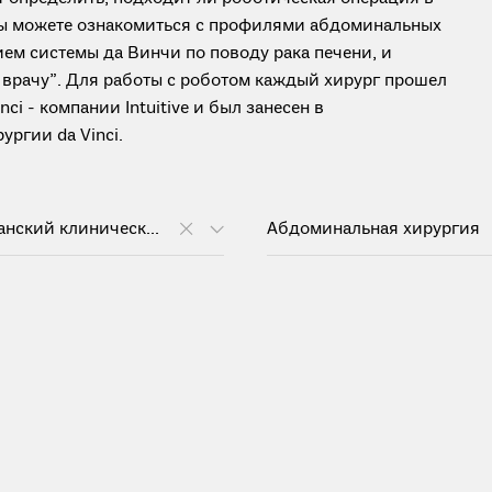
 вы можете ознакомиться с профилями абдоминальных
ем системы да Винчи по поводу рака печени, и
 врачу”. Для работы с роботом каждый хирург прошел
i - компании Intuitive и был занесен в
ргии da Vinci.
Республиканский клинический онкологический диспансер им. проф. М.З. Сигала
Абдоминальная хирургия