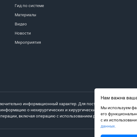
Гид по системе
Материалы
Видео
Новости
Мероприятия
Нам важна ваша
лючительно информационный характер. Для постановки диагноза и выб
Мы используем фай
 информацию о нехирургических и хирургических вариантах лечения и
его функционально
перации, включая операцию с использованием робота da Vinci.
с их использован
данных.