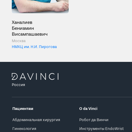
Ханалиев
Бениамин
Висампашаевич
Москва
НМХЦ им. Н.И. Пирогова
Россия
Пациентам
О da Vinci
Абдоминальная хирургия
Робот да Винчи
Гинекология
Инструменты EndoWrist