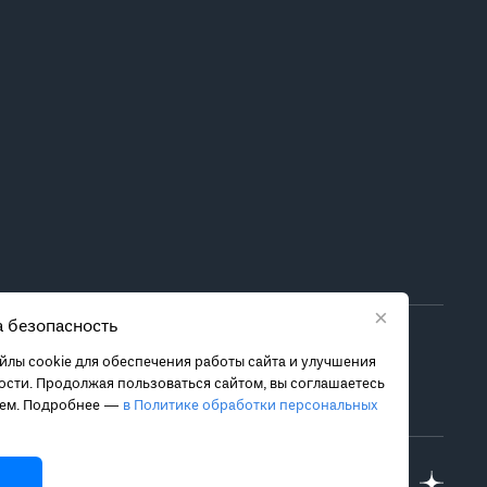
×
 безопасность
ора метода лечения обратитесь за консультацией к
лы cookie для обеспечения работы сайта и улучшения
 связанных с ними рисках, чтобы принять обоснованное
сти. Продолжая пользоваться сайтом, вы соглашаетесь
ием. Подробнее —
в Политике обработки персональных