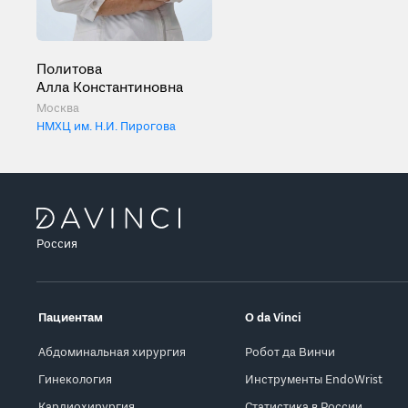
Политова
Алла Константиновна
Москва
НМХЦ им. Н.И. Пирогова
Россия
Пациентам
О da Vinci
Абдоминальная хирургия
Робот да Винчи
Гинекология
Инструменты EndoWrist
Кардиохирургия
Статистика в России