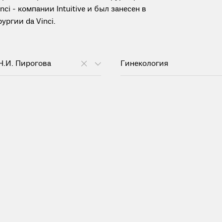
i - компании Intuitive и был занесен в
ргии da Vinci.
Н.И. Пирогова
Гинекология