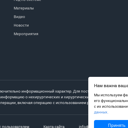
Материалы
Видео
Новости
Мероприятия
Нам важна ваша
лючительно информационный характер. Для постановки диагноза и выб
Мы используем фай
 информацию о нехирургических и хирургических вариантах лечения и
его функционально
перации, включая операцию с использованием робота da Vinci.
с их использован
данных.
Принять
с пользователем
Карта сайта
info@robot-davinci.ru