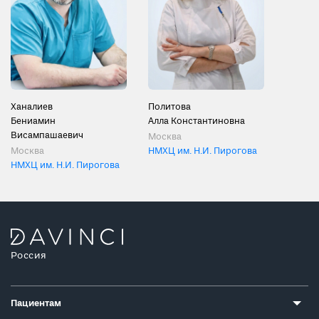
Ханалиев
Политова
Бениамин
Алла Константиновна
Висампашаевич
Москва
Москва
НМХЦ им. Н.И. Пирогова
НМХЦ им. Н.И. Пирогова
Россия
Пациентам