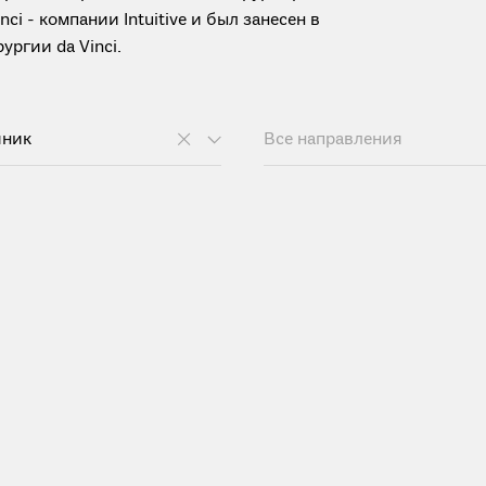
i - компании Intuitive и был занесен в
ргии da Vinci.
яник
Все направления