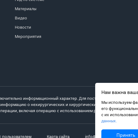
Материалы
Видео
Новости
Мероприятия
Нам важна ваша
лючительно информационный характер. Для постановки диагноза и выб
Мы используем фай
 информацию о нехирургических и хирургических вариантах лечения и
его функционально
перации, включая операцию с использованием робота da Vinci.
с их использован
данных.
Принять
с пользователем
Карта сайта
info@robot-davinci.ru