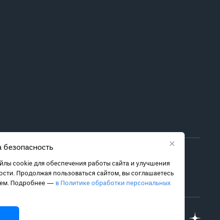
×
 безопасность
ора метода лечения обратитесь за консультацией к
лы cookie для обеспечения работы сайта и улучшения
 связанных с ними рисках, чтобы принять обоснованное
сти. Продолжая пользоваться сайтом, вы соглашаетесь
ием. Подробнее —
в Политике обработки персональных