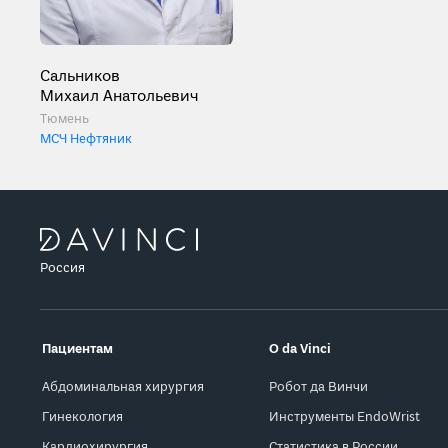
Сальников
Михаил Анатольевич
Тюмень
МСЧ Нефтяник
Россия
Пациентам
О da Vinci
Абдоминальная хирургия
Робот да Винчи
Гинекология
Инструменты EndoWrist
Кардиохирургия
Статистика в России