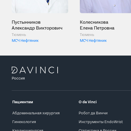
Пустынников
Колесникова
Александр Викторович
Елена Петровна
Тюмень
Тюмень
МСЧ Нефтяник
МСЧ Нефтяник
Россия
Пациентам
О da Vinci
Абдоминальная хирургия
Робот да Винчи
Гинекология
Инструменты EndoWrist
Кардиохирургия
Статистика в России