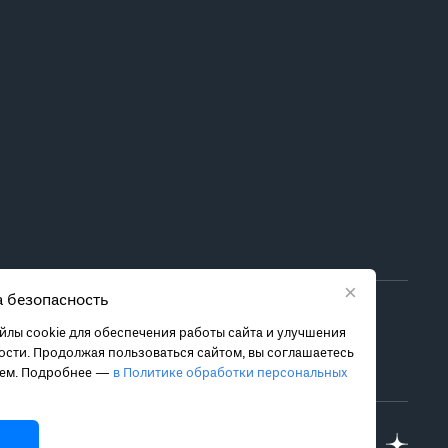
×
 безопасность
ора метода лечения обратитесь за консультацией к
лы cookie для обеспечения работы сайта и улучшения
 связанных с ними рисках, чтобы принять обоснованное
сти. Продолжая пользоваться сайтом, вы соглашаетесь
ием. Подробнее —
в Политике обработки персональных