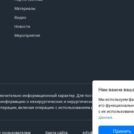
Материалы
Видео
Новости
Мероприятия
Нам важна ваша
лючительно информационный характер. Для постановки диагноза и выб
Мы используем фай
 информацию о нехирургических и хирургических вариантах лечения и
его функционально
перации, включая операцию с использованием робота da Vinci.
с их использован
данных.
Принять
с пользователем
Карта сайта
info@robot-davinci.ru