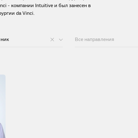
i - компании Intuitive и был занесен в
ргии da Vinci.
яник
Все направления