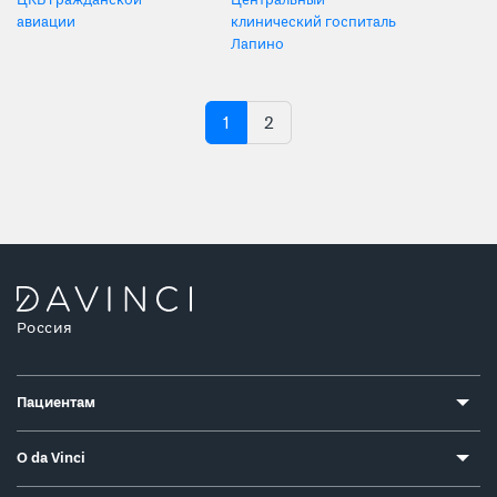
ЦКБ гражданской
Центральный
авиации
клинический госпиталь
Лапино
1
2
Россия
Пациентам
О da Vinci