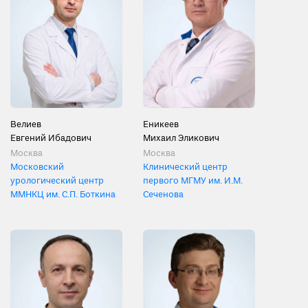
Велиев
Еникеев
Евгений Ибадович
Михаил Эликович
Москва
Москва
Московский
Клинический центр
урологический центр
первого МГМУ им. И.М.
ММНКЦ им. С.П. Боткина
Сеченова