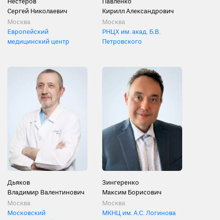
Нестеров
Павленко
Сергей Николаевич
Кирилл Александрович
Москва
Москва
Европейский
РНЦХ им. акад. Б.В.
медицинский центр
Петровского
Дьяков
Зингеренко
Владимир Валентинович
Максим Борисович
Москва
Москва
Московский
МКНЦ им. А.С. Логинова