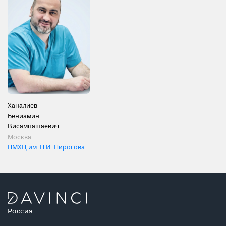
Ханалиев
Бениамин
Висампашаевич
Москва
НМХЦ им. Н.И. Пирогова
Россия