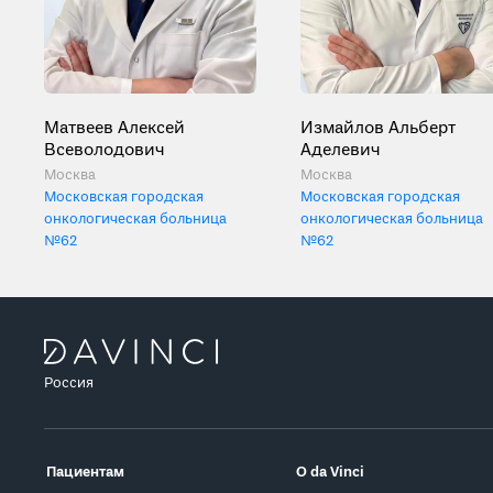
Матвеев Алексей
Измайлов Альберт
Всеволодович
Аделевич
Москва
Москва
Московская городская
Московская городская
онкологическая больница
онкологическая больница
№62
№62
Россия
Пациентам
О da Vinci