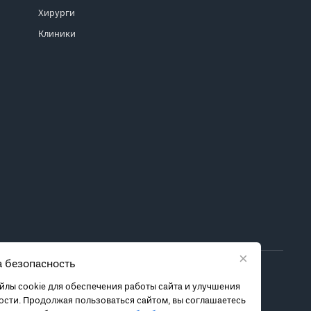
Хирурги
Клиники
×
 безопасность
ора метода лечения обратитесь за консультацией к
лы cookie для обеспечения работы сайта и улучшения
 связанных с ними рисках, чтобы принять обоснованное
сти. Продолжая пользоваться сайтом, вы соглашаетесь