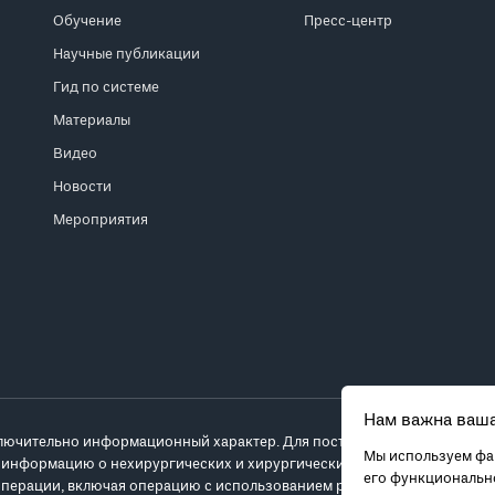
Обучение
Пресс-центр
Научные публикации
Гид по системе
Материалы
Видео
Новости
Мероприятия
Нам важна ваша
лючительно информационный характер. Для постановки диагноза и выб
Мы используем фай
 информацию о нехирургических и хирургических вариантах лечения и
его функционально
перации, включая операцию с использованием робота da Vinci.