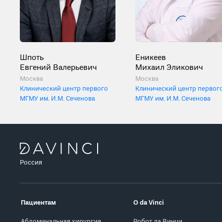
Шпоть
Еникеев
Евгений Валерьевич
Михаил Эликович
Москва
Москва
Клинический центр первого
Клинический центр первог
МГМУ им. И.М. Сеченова
МГМУ им. И.М. Сеченова
Россия
Пациентам
О da Vinci
Абдоминальная хирургия
Робот да Винчи