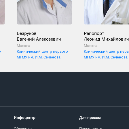
Безруков
Рапопорт
Евгений Алексеевич
Леонид Михайлович
Москва
Москва
о
Клинический центр первого
Клинический центр перв
МГМУ им. И.М. Сеченова
МГМУ им. И.М. Сеченова
Инфоцентр
Для прессы
Обучение
Пресс-центр