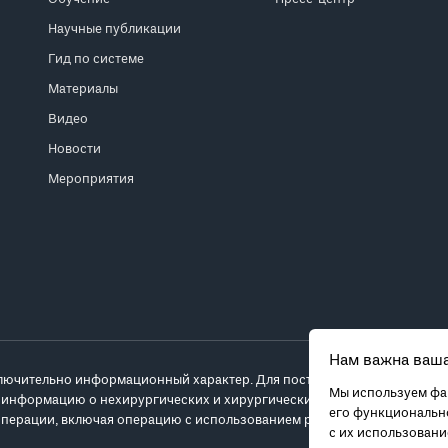
Научные публикации
Гид по системе
Материалы
Видео
Новости
Мероприятия
Нам важна ваша
лючительно информационный характер. Для постановки диагноза и выб
Мы используем фай
 информацию о нехирургических и хирургических вариантах лечения и
его функционально
перации, включая операцию с использованием робота da Vinci.
с их использован