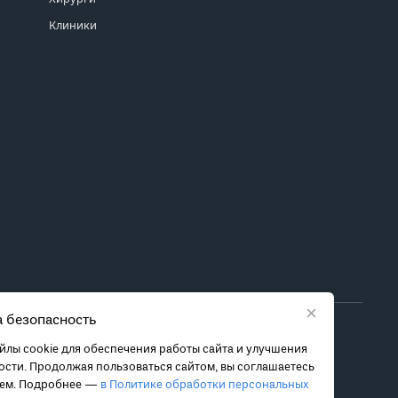
Клиники
×
 безопасность
ора метода лечения обратитесь за консультацией к
лы cookie для обеспечения работы сайта и улучшения
 связанных с ними рисках, чтобы принять обоснованное
сти. Продолжая пользоваться сайтом, вы соглашаетесь
ием. Подробнее —
в Политике обработки персональных