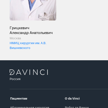
Грицкевич
Александр Анатольевич
Москва
НМИЦ хирургии им. А.В.
Вишневского
Россия
Пациентам
О da Vinci
Абдоминальная хирургия
Робот да Винчи