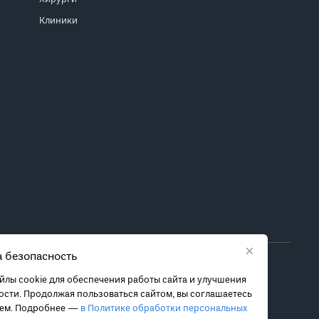
Клиники
×
 безопасность
ора метода лечения обратитесь за консультацией к
лы cookie для обеспечения работы сайта и улучшения
 связанных с ними рисках, чтобы принять обоснованное
сти. Продолжая пользоваться сайтом, вы соглашаетесь
ием. Подробнее —
в Политике обработки персональных