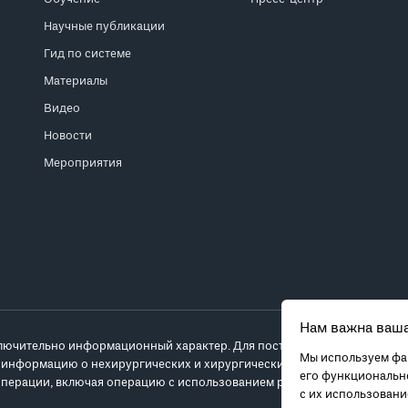
Научные публикации
Гид по системе
Материалы
Видео
Новости
Мероприятия
Нам важна ваша
лючительно информационный характер. Для постановки диагноза и выб
Мы используем фай
 информацию о нехирургических и хирургических вариантах лечения и
его функционально
перации, включая операцию с использованием робота da Vinci.
с их использован