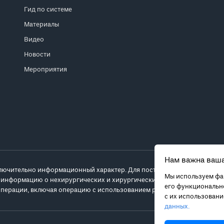
Гид по системе
Материалы
Видео
Новости
Мероприятия
Нам важна ваша
лючительно информационный характер. Для постановки диагноза и выб
Мы используем фай
 информацию о нехирургических и хирургических вариантах лечения и
его функционально
перации, включая операцию с использованием робота da Vinci.
с их использован
данных.