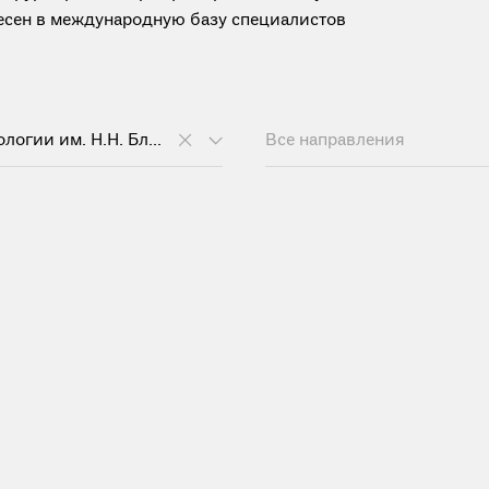
анесен в международную базу специалистов
НМИЦ онкологии им. Н.Н. Блохина
Все направления