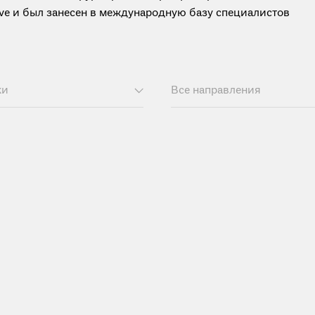
tive и был занесен в международную базу специалистов
ки
Все направления