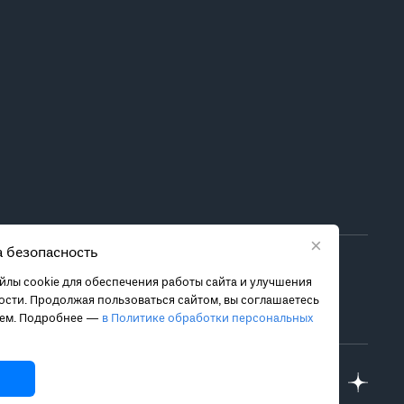
×
 безопасность
ора метода лечения обратитесь за консультацией к
лы cookie для обеспечения работы сайта и улучшения
 связанных с ними рисках, чтобы принять обоснованное
сти. Продолжая пользоваться сайтом, вы соглашаетесь
ием. Подробнее —
в Политике обработки персональных