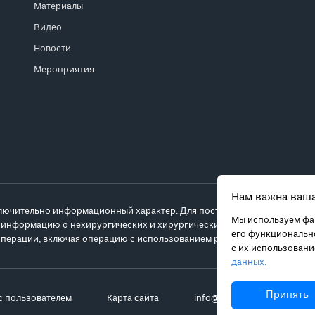
Материалы
Видео
Новости
Мероприятия
Нам важна ваша
лючительно информационный характер. Для постановки диагноза и выб
Мы используем фай
 информацию о нехирургических и хирургических вариантах лечения и
его функционально
перации, включая операцию с использованием робота da Vinci.
с их использован
данных.
Принять
с пользователем
Карта сайта
info@robot-davinci.ru