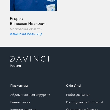
Егоров
Вячеслав Иванович
Московская область
Ильинская больница
Россия
Пациентам
О da Vinci
Абдоминальная хирургия
Робот да Винчи
Гинекология
Инструменты EndoWrist
Кардиохирургия
Статистика в России