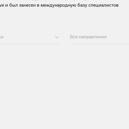
tive и был занесен в международную базу специалистов
ки
Все направления