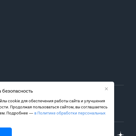
×
 безопасность
ора метода лечения обратитесь за консультацией к
лы cookie для обеспечения работы сайта и улучшения
 связанных с ними рисках, чтобы принять обоснованное
сти. Продолжая пользоваться сайтом, вы соглашаетесь
ием. Подробнее —
в Политике обработки персональных