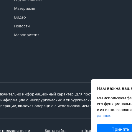
Материалы
Видео
Новости
Мероприятия
Нам важна ваша
лючительно информационный характер. Для постановки диагноза и выб
Мы используем фай
 информацию о нехирургических и хирургических вариантах лечения и
его функционально
перации, включая операцию с использованием робота da Vinci.
с их использован
данных.
Принять
с пользователем
Карта сайта
info@robot-davinci.ru