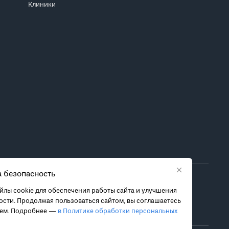
Клиники
×
 безопасность
ора метода лечения обратитесь за консультацией к
лы cookie для обеспечения работы сайта и улучшения
 связанных с ними рисках, чтобы принять обоснованное
сти. Продолжая пользоваться сайтом, вы соглашаетесь
ием. Подробнее —
в Политике обработки персональных