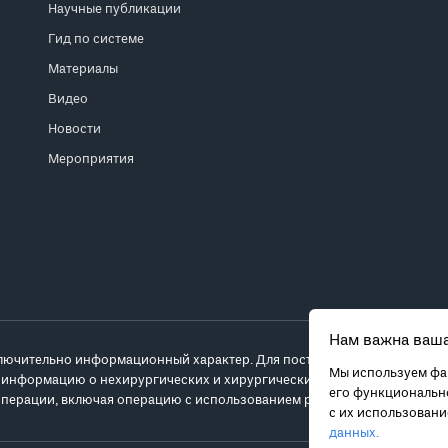
Научные публикации
Гид по системе
Материалы
Видео
Новости
Мероприятия
Нам важна ваша
лючительно информационный характер. Для постановки диагноза и выб
Мы используем фай
 информацию о нехирургических и хирургических вариантах лечения и
его функционально
перации, включая операцию с использованием робота da Vinci.
с их использован
данных.