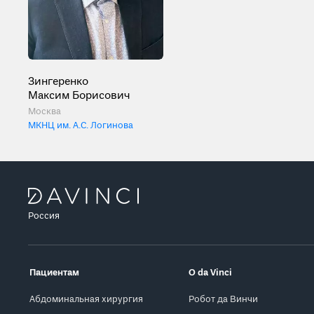
Зингеренко
Максим Борисович
Москва
МКНЦ им. А.С. Логинова
Россия
Пациентам
О da Vinci
Абдоминальная хирургия
Робот да Винчи