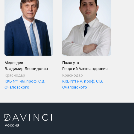
Медведев
Палагута
Владимир Леонидович
Георгий Александрович
Краснодар
Краснодар
ККБ №1 им. проф. С.В.
ККБ №1 им. проф. С.В.
Очаповского
Очаповского
Россия