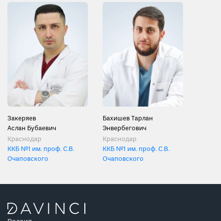
Закеряев
Бахишев Тарлан
Аслан Бубаевич
Энвербегович
Краснодар
Краснодар
ККБ №1 им. проф. С.В.
ККБ №1 им. проф. С.В.
Очаповского
Очаповского