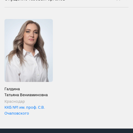
Галдина
Татьяна Вениаминовна
Краснодар
ККБ №1 им. проф. С.В.
Очаповского