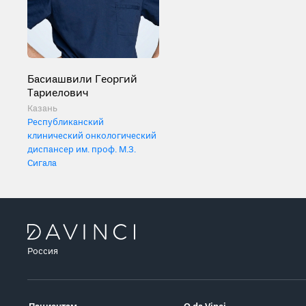
Басиашвили Георгий
Тариелович
Казань
Республиканский
клинический онкологический
диспансер им. проф. М.З.
Сигала
Россия