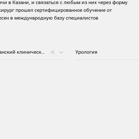
чи в Казани, и связаться с любым из них через форму
 хирург прошел сертифицированное обучение от
анесен в международную базу специалистов
Республиканский клинический онкологический диспансер им. проф. М.З. Сигала
Урология