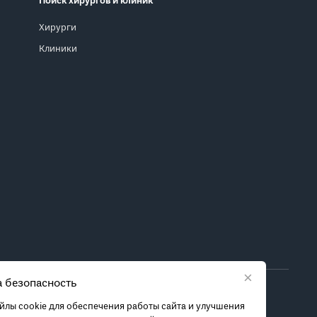
Поиск хирургов и клиник
Хирурги
Клиники
×
 безопасность
ора метода лечения обратитесь за консультацией к
лы cookie для обеспечения работы сайта и улучшения
 связанных с ними рисках, чтобы принять обоснованное