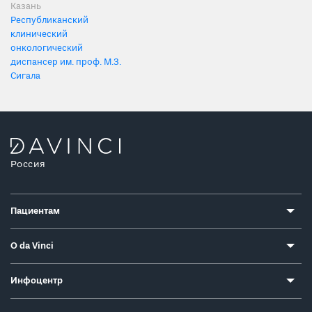
Казань
Республиканский
клинический
онкологический
диспансер им. проф. М.З.
Сигала
Россия
Пациентам
О da Vinci
Инфоцентр