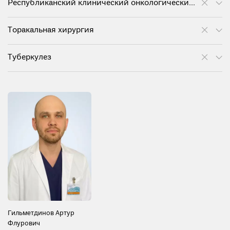
Республиканский клинический онкологический диспансер им. проф. М.З. Сигала
Торакальная хирургия
Туберкулез
Гильметдинов Артур
Флурович