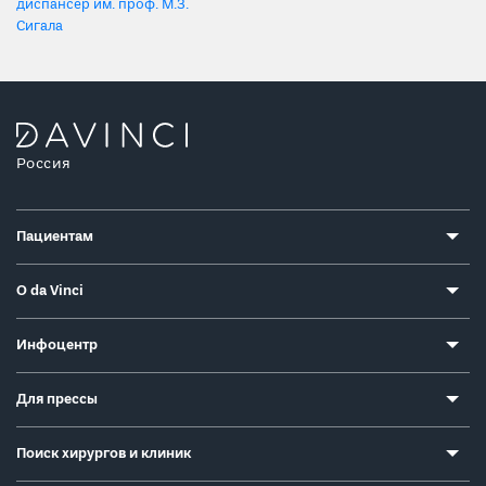
диспансер им. проф. М.З.
Сигала
Россия
Пациентам
О da Vinci
Инфоцентр
Для прессы
Поиск хирургов и клиник