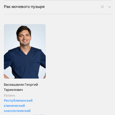
Рак мочевого пузыря
Басиашвили Георгий
Тариелович
Казань
Республиканский
клинический
онкологический