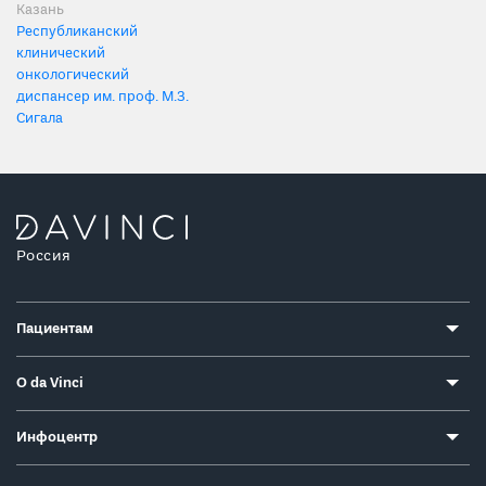
Казань
Республиканский
клинический
онкологический
диспансер им. проф. М.З.
Сигала
Россия
Пациентам
О da Vinci
Инфоцентр