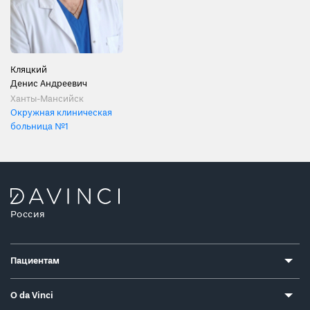
Кляцкий
Денис Андреевич
Ханты-Мансийск
Окружная клиническая
больница №1
Россия
Пациентам
О da Vinci