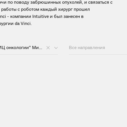
чи по поводу забрюшинных опухолей, и связаться с
я работы с роботом каждый хирург прошел
i - компании Intuitive и был занесен в
ргии da Vinci.
ФГБУ "НМИЦ онкологии" Минздрава России
Все направления