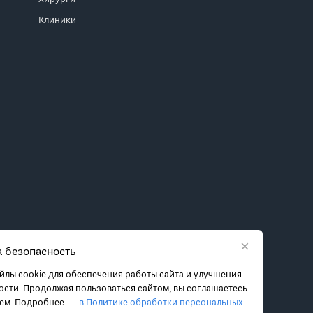
Клиники
×
 безопасность
ора метода лечения обратитесь за консультацией к
лы cookie для обеспечения работы сайта и улучшения
 связанных с ними рисках, чтобы принять обоснованное
сти. Продолжая пользоваться сайтом, вы соглашаетесь
ием. Подробнее —
в Политике обработки персональных