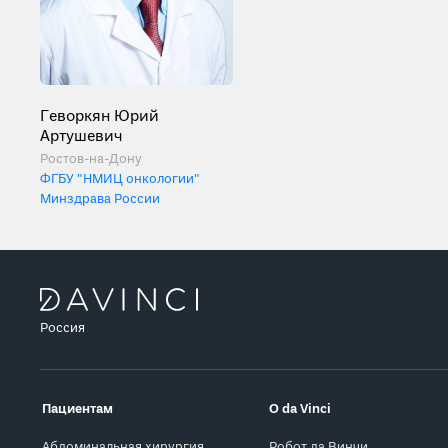
Геворкян Юрий
Артушевич
Ростов-на-Дону
ФГБУ "НМИЦ онкологии"
Минздрава России
Россия
Пациентам
О da Vinci
Абдоминальная хирургия
Робот да Винчи