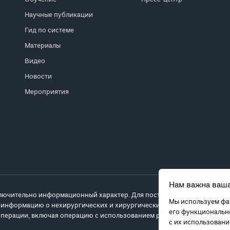
Научные публикации
Гид по системе
Материалы
Видео
Новости
Мероприятия
Нам важна ваша
лючительно информационный характер. Для постановки диагноза и выб
Мы используем фай
 информацию о нехирургических и хирургических вариантах лечения и
его функционально
перации, включая операцию с использованием робота da Vinci.
с их использован