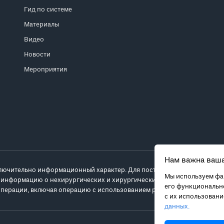
Гид по системе
Материалы
Видео
Новости
Мероприятия
Нам важна ваша
лючительно информационный характер. Для постановки диагноза и выб
Мы используем фай
 информацию о нехирургических и хирургических вариантах лечения и
его функционально
перации, включая операцию с использованием робота da Vinci.
с их использован
данных.