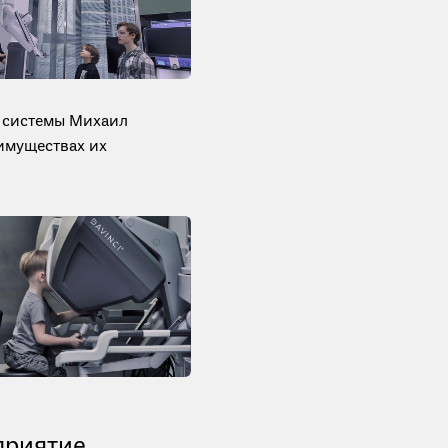
 системы Михаил
имуществах их
приятие