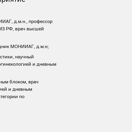
АГ, д.м.н., профессор
МЗ РФ, врач высшей
дник МОНИИАГ, д.м.н;
остики, научный
огинекологией и дневным
ным блоком, врач
ией и дневным
тегории по