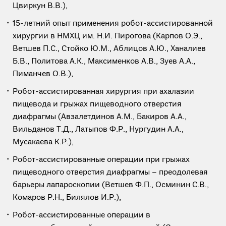
Цвиркун В.В.),
15-летний опыт применения робот-ассистированной
хирургии в НМХЦ им. Н.И. Пирогова (Карпов О.Э.,
Ветшев П.С., Стойко Ю.М., Аблицов А.Ю., Ханалиев
Б.В., Политова А.К., Максименков А.В., Зуев А.А.,
Пиманчев О.В.),
Робот-ассистированная хирургия при ахалазии
пищевода и грыжах пищеводного отверстия
диафрагмы (Авзалетдинов А.М., Бакиров А.А.,
Вильданов Т.Д., Латыпов Ф.Р., Нургудин А.А.,
Мусакаева К.Р.),
Робот-ассистированные операции при грыжах
пищеводного отверстия диафрагмы – преодолевая
барьеры лапароскопии (Ветшев Ф.П., Осминин С.В.,
Комаров Р.Н., Билялов И.Р.),
Робот-ассистированные операции в