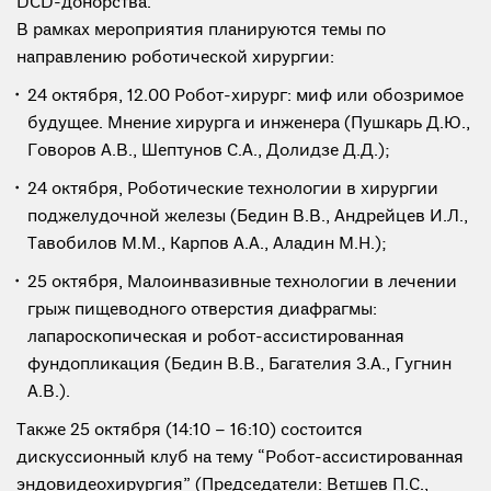
DCD-донорства.
В рамках мероприятия планируются темы по
направлению роботической хирургии:
24 октября, 12.00 Робот-хирург: миф или обозримое
будущее. Мнение хирурга и инженера (Пушкарь Д.Ю.,
Говоров А.В., Шептунов С.А., Долидзе Д.Д.);
24 октября, Роботические технологии в хирургии
поджелудочной железы (Бедин В.В., Андрейцев И.Л.,
Тавобилов М.М., Карпов А.А., Аладин М.Н.);
25 октября, Малоинвазивные технологии в лечении
грыж пищеводного отверстия диафрагмы:
лапароскопическая и робот-ассистированная
фундопликация (Бедин В.В., Багателия З.А., Гугнин
А.В.).
Также 25 октября (14:10 – 16:10) состоится
дискуссионный клуб на тему “Робот-ассистированная
эндовидеохирургия” (Председатели: Ветшев П.С.,