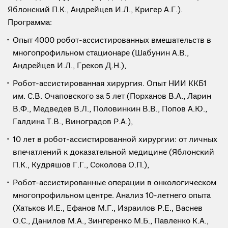
Яблонский П.К., Андрейцев И.Л., Кригер А.Г.).
Программа:
Опыт 4000 робот-ассистированных вмешательств в
многопрофильном стационаре (Шабунин А.В.,
Андрейцев И.Л., Греков Д.Н.),
Робот-ассистированная хирургия. Опыт НИИ ККБ1
им. С.В. Очаповского за 5 лет (Порханов В.А., Ларин
В.Ф., Медведев В.Л., Половинкин В.В., Попов А.Ю.,
Галдина Т.В., Виноградов Р.А.),
10 лет в робот-ассистированной хирургии: от личных
впечатлений к доказательной медицине (Яблонский
П.К., Кудряшов Г.Г., Соколова О.П.),
Робот-ассистированные операции в онкологическом
многопрофильном центре. Анализ 10-летнего опыта
(Хатьков И.Е., Ефанов М.Г., Израилов Р.Е., Васнев
О.С., Данилов М.А., Зингеренко М.Б., Павленко К.А.,