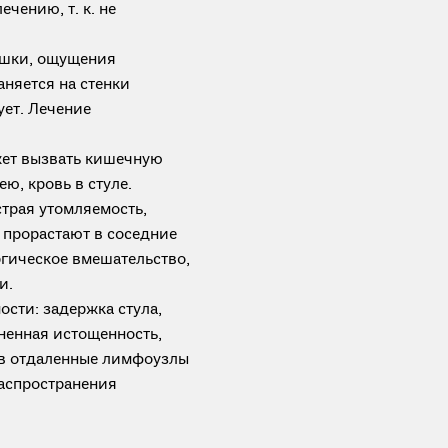
чению, т. к. не
ишки, ощущения
аняется на стенки
ует. Лечение
жет вызвать кишечную
ю, кровь в стуле.
страя утомляемость,
 прорастают в соседние
гическое вмешательство,
и.
сти: задержка стула,
ненная истощенность,
в отдаленные лимфоузлы
распространения