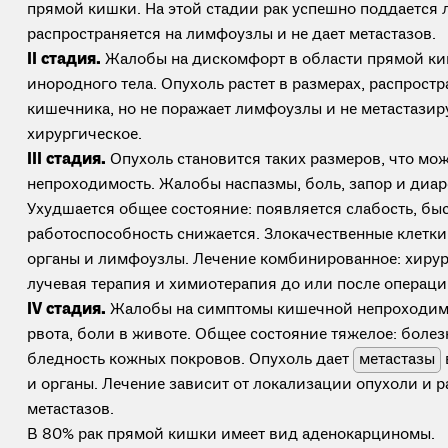
прямой кишки. На этой стадии рак успешно поддается ле
распространяется на лимфоузлы и не дает метастазов.
II стадия.
Жалобы на дискомфорт в области прямой к
инородного тела. Опухоль растет в размерах, распростр
кишечника, но не поражает лимфоузлы и не метастазир
хирургическое.
III стадия.
Опухоль становится таких размеров, что мо
непроходимость. Жалобы наспазмы, боль, запор и диаре
Ухудшается общее состояние: появляется слабость, бы
работоспособность снижается. Злокачественные клетки
органы и лимфоузлы. Лечение комбинированное: хирур
лучевая терапия и химиотерапия до или после операци
IV стадия.
Жалобы на симптомы кишечной непроходимо
рвота, боли в животе. Общее состояние тяжелое: болез
бледность кожных покровов. Опухоль дает
метастазы
и органы. Лечение зависит от локализации опухоли и 
метастазов.
В 80% рак прямой кишки имеет вид аденокарциномы.