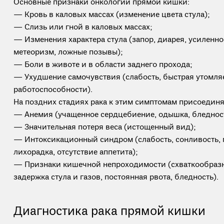
Основные признаки онкологии прямой кишки:
— Кровь в каловых массах (изменение цвета стула);
— Слизь или гной в каловых массах;
— Изменения характера стула (запор, диарея, усиленно
метеоризм, ложные позывы);
— Боли в животе и в области заднего прохода;
— Ухудшение самочувствия (слабость, быстрая утомля
работоспособности).
На поздних стадиях рака к этим симптомам присоедин
— Анемия (учащенное сердцебиение, одышка, бледност
— Значительная потеря веса (истощенный вид);
— Интоксикационный синдром (слабость, сонливость, 
лихорадка, отсутствие аппетита);
— Признаки кишечной непроходимости (схваткообразн
задержка стула и газов, постоянная рвота, бледность).
Диагностика рака прямой кишки