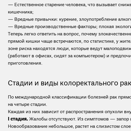
— Естественное старение человека, что вызывает сниж
кишечника;
— Вредные привычки: курение, злоупотребление алког
— Вредные производственные факторы; плохая эколог
Теперь легко ответить на вопрос, почему злокачествен
прямой кишки чаще встречаются, по статистике, у жите
зоне риска находятся люди, которые ведут малоподви
(работают в офисах, сидят за компьютером) и предпоч
приготовления.
Стадии и виды колоректального ра
По международной классификации болезней рак прям
на четыре стадии.
Каждая из них зависит от распространения опухоли вн
I стадия.
Жалобы отсутствуют. Из симптомов — запор и
Новообразование небольшое, растет на слизистом слое.