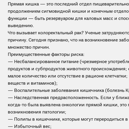
Прямая кишка — это последний отдел пищеварительной
продолжением сигмовидной кишки и конечным отделом
функции — быть резервуаром для каловых масс и спос
выведению.
Что вызывает колоректальный рак? Ученые затрудняют
причину. Сегодня признано, что на возникновение заб
множество причин.
Преимущественные факторы риска:
— Несбалансированное питание (чрезмерное употребле
продуктов и субпродуктов животного происхождения; 
малое количество или отсутствие в рационе клетчатки;
веществ и витаминов);
— Воспалительные заболевания кишечника (болезнь Кр
— Наследственная предрасположенность. Если у ближ
когда-то была выявлена онкологии прямой кишки, это
возникновения патологии;
— Полипы в кишечнике, которые могут переродиться в 
— Избыточный вес;