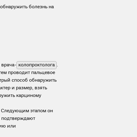
обнаружить болезнь на
 врача-
колопроктолога
.
тем проводит пальцевое
трый способ обнаружить
ктер и размер, взять
ружить карциному
. Следующим этапом он
ле подтверждают
пию или