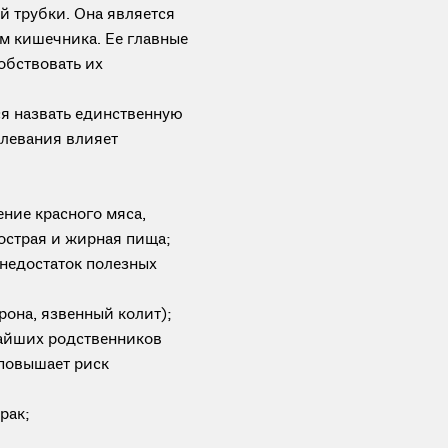
 трубки. Она является
 кишечника. Ее главные
обствовать их
ся назвать единственную
олевания влияет
ние красного мяса,
острая и жирная пища;
 недостаток полезных
она, язвенный колит);
айших родственников
 повышает риск
рак;