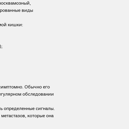
носквамозный,
ированные виды
мой кишки:
;
симптомно. Обычно его
регулярном обследовании
ь определенные сигналы.
метастазов, которые она