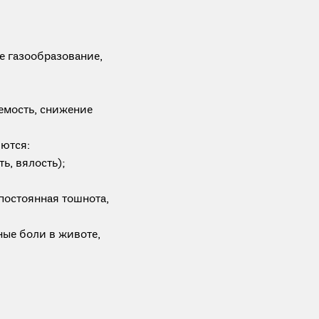
е газообразование,
емость, снижение
яются:
ь, вялость);
постоянная тошнота,
ые боли в животе,