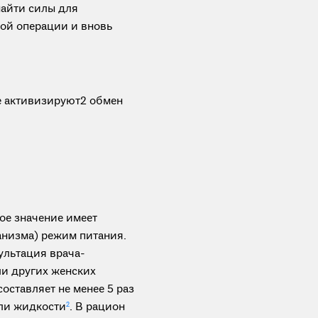
найти силы для
ой операции и вновь
е активизируют2 обмен
ое значение имеет
анизма) режим питания.
ультация врача-
ли других женских
оставляет не менее 5 раз
или жидкости
2
. В рацион