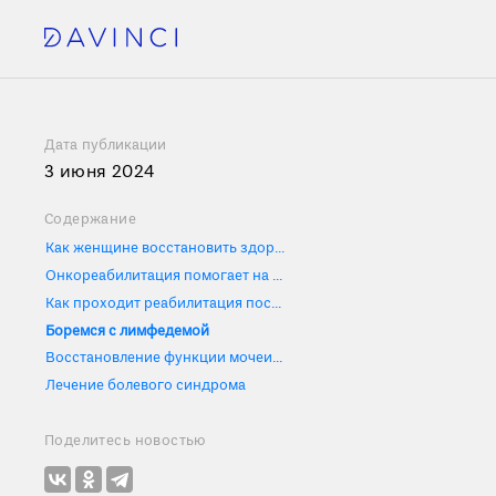
Дата публикации
3 июня 2024
Содержание
Как женщине восстановить здоровье после лечения рака: реаб
Онкореабилитация помогает на всех этапах борьбы с раком
Как проходит реабилитация после удаления матки и яичников?
Боремся с лимфедемой
Восстановление функции мочеиспускания
Лечение болевого синдрома
Поделитесь новостью