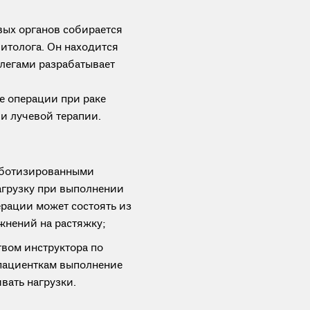
вых органов собирается
итолога. Он находится
ллегами разрабатывает
е операции при раке
и лучевой терапии.
оботизированными
агрузку при выполнении
рации может состоять из
жнений на растяжку;
твом инструктора по
 пациенткам выполнение
вать нагрузки.