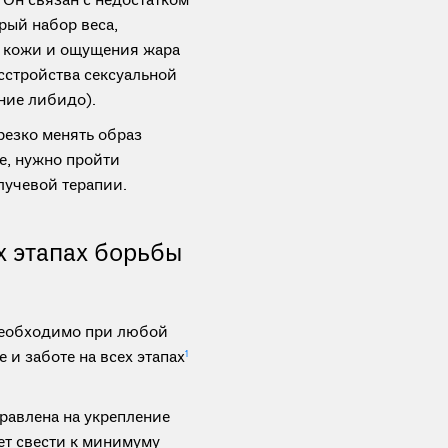
Он связан с недостатком
рый набор веса,
 кожи и ощущения жара
сстройства сексуальной
ние либидо).
езко менять образ
е, нужно пройти
лучевой терапии.
х этапах борьбы
необходимо при любой
и заботе на всех этапах
1
равлена на укрепление
ет свести к минимуму