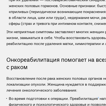
при их удалении — постовариэктомический синдром. 
женских половых гормонов. Основные признаки: быст
«приливы» (периодически возникающие покраснения
в области лица, шеи или груди), недержание мочи, ра
сферы (страх и тревога при интимном контакте, сниже
Эти неприятные симптомы заставляют многих женщин р
жизни, замыкаться в себе. Чтобы восстановить здоровь
реабилитацию после удаления матки, химиотерапии и 
Онкореабилитация помогает на все
с раком
Восстановление после рака женских половых органов 
локализации опухоли. Женщина нуждается в поддержке 
лечения онкологического заболевания:
Во время подготовки к операции. Преабилитация
1
нап
физического и психологического здоровья и позволя