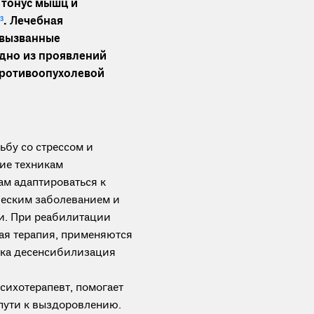
 тонус мышц и
3
. Лечебная
 вызванные
одно из проявлений
противоопухолевой
ьбу со стрессом и
ие техникам
ам адаптироваться к
ческим заболеванием и
и. При реабилитации
ая терапия, применяются
ика десенсибилизация
сихотерапевт, помогает
пути к выздоровлению.