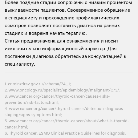
Более поздние стадии сопряжены с низким процентом
выживаемости пациентов. Своевременное обращение
к специалисту и прохождение профилактических
осмотров позволяет поставить диагноз на ранних
стадиях и вовремя начать терапию.
Статья предназначена для ознакомления и носит
исключительно информационный характер. Для
постановки диагноза обратитесь за консультацией к
специалисту.
1. cr.minzdrav.gov.ru/schema/74_1;
2. www.oncology.ru/specialist/epidemiology/malignant/C73/;
3. www.cancer.org/cancer/thyroid-cancer/causes-risks-
prevention/risk-factors.html;
4. www.cancer.org/cancer/thyroid-cancer/detection-diagnosis-
staging/signs-symptoms.html;
5. www.cancer.org/cancer/thyroid-cancer/about/what-is-thyroid-
cancer.html;
6. Thyroid cancer: ESMO Clinical Practice Guidelines for diagnosis,