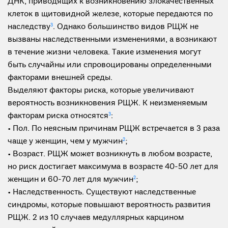
ДНК, приводящих к возникновению злокачественных
клеток в щитовидной железе, которые передаются по
наследству
3
. Однако большинство видов РЩЖ не
вызваны наследственными изменениями, а возникают
в течение жизни человека. Такие изменения могут
быть случайны или спровоцированы определенными
факторами внешней среды.
Выделяют факторы риска, которые увеличивают
вероятность возникновения РЩЖ. К неизменяемым
факторам риска относятся
3
:
• Пол. По неясным причинам РЩЖ встречается в 3 раза
чаще у женщин, чем у мужчин
2
;
• Возраст. РЩЖ может возникнуть в любом возрасте,
но риск достигает максимума в возрасте 40-50 лет для
женщин и 60-70 лет для мужчин
2
;
• Наследственность. Существуют наследственные
синдромы, которые повышают вероятность развития
РЩЖ. 2 из 10 случаев медуллярных карцином