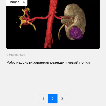
9 мартa 2021
Робот-ассистированная резекция левой почки
1
2
3