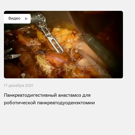
17 декабря 2021
Панкреатодигестивный анастамоз для
роботической панкреатодуоденэктомии