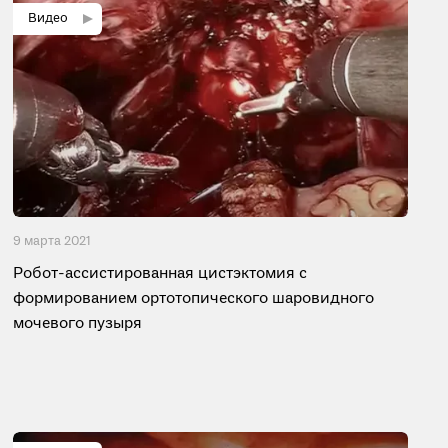
9 мартa 2021
Робот-ассистированная цистэктомия с
формированием ортотопического шаровидного
мочевого пузыря