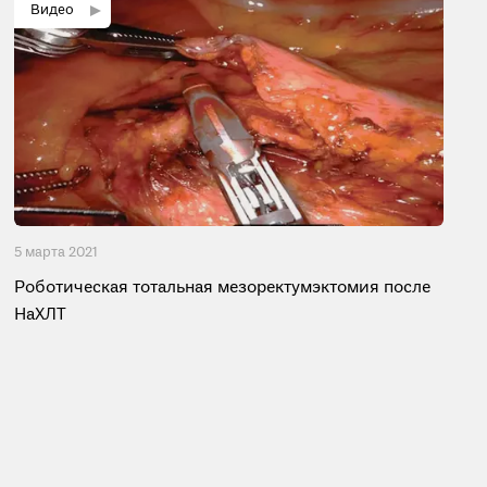
5 мартa 2021
Роботическая тотальная мезоректумэктомия после
НаХЛТ