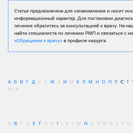
Статья предназначена для ознакомления и носит ис
информационный характер. Для постановки диагноз
лечения обратитесь за консультацией к врачу. На н
найти специалиста по лечению РМП и связаться с н
«Обращение к врачу»
в профиле хирурга.
А
Б
В
Г
Д
Е
Ё
Ж
З
И
Й
К
Л
М
Н
О
П
Р
С
Т
Ю
Я
A
B
C
D
E
F
G
H
I
J
K
L
M
N
O
P
Q
R
S
T
U