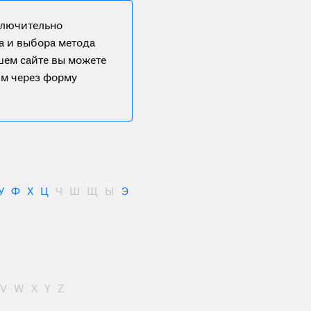
ключительно
а и выбора метода
ашем сайте вы можете
им через форму
У
Ф
Х
Ц
Ч
Ш
Щ
Ы
Э
V
W
X
Y
Z