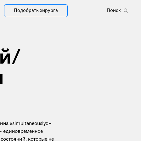
Подобрать хирурга
Поиск
й/
я
на «simultaneously»–
– единовременное
 состояний, которые не