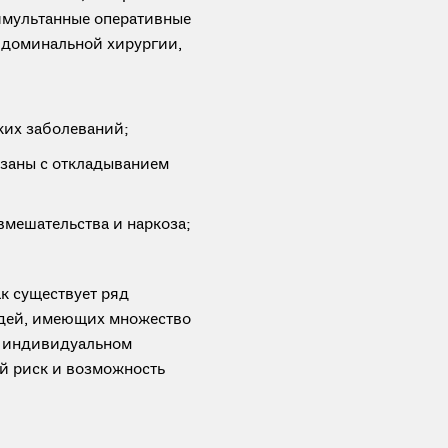
имультанные оперативные
бдоминальной хирургии,
ких заболеваний;
язаны с откладыванием
вмешательства и наркоза;
к существует ряд
юдей, имеющих множество
в индивидуальном
й риск и возможность