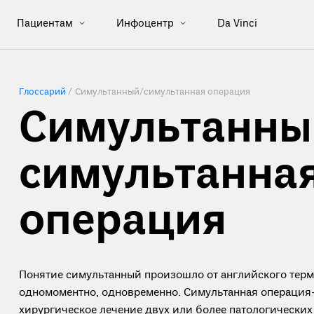
Пациентам
Инфоцентр
Da Vinci
Глоссарий
/
Симультанный/симультанная операция
Симультанны
симультанна
операция
Понятие симультанный произошло от английского терми
одномоментно, одновременно. Симультанная операция
хирургическое лечение двух или более патологических