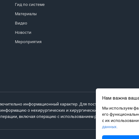
Гид по системе
Материалы
Видео
Новости
Мероприятия
Нам важна ваша
лючительно информационный характер. Для постановки диагноза и выб
Мы используем фай
 информацию о нехирургических и хирургических вариантах лечения и
его функционально
перации, включая операцию с использованием робота da Vinci.
с их использован
данных.