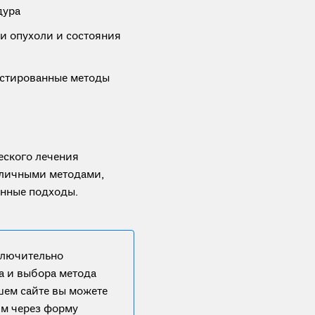
дура
и опухоли и состояния
истированные методы
ского лечения
зличными методами,
нные подходы.
ключительно
а и выбора метода
ашем сайте вы можете
им через форму