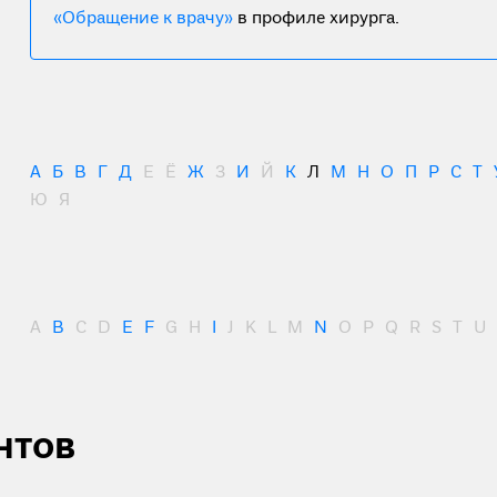
«Обращение к врачу»
в профиле хирурга.
А
Б
В
Г
Д
Е
Ё
Ж
З
И
Й
К
Л
М
Н
О
П
Р
С
Т
Ю
Я
A
B
C
D
E
F
G
H
I
J
K
L
M
N
O
P
Q
R
S
T
U
нтов