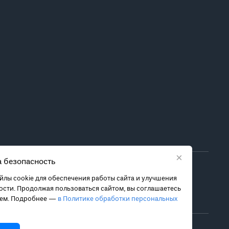
×
 безопасность
ора метода лечения обратитесь за консультацией к
лы cookie для обеспечения работы сайта и улучшения
 связанных с ними рисках, чтобы принять обоснованное
сти. Продолжая пользоваться сайтом, вы соглашаетесь
ием. Подробнее —
в Политике обработки персональных