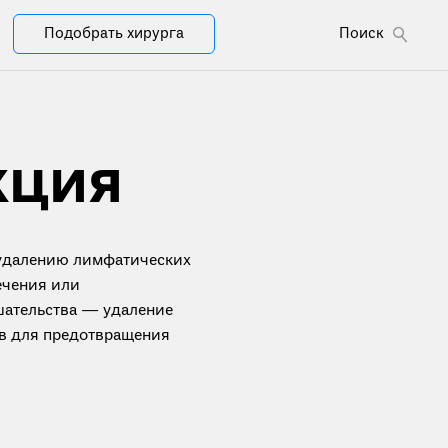
Подобрать хирурга
Поиск
кция
 удалению лимфатических
ечения или
шательства — удаление
в для предотвращения