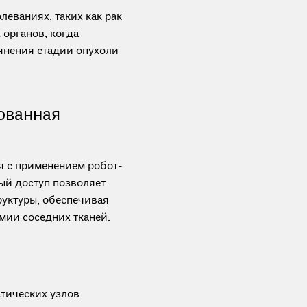
еваниях, таких как рак
 органов, когда
чнения стадии опухоли
ованная
я с применением робот-
ый доступ позволяет
уктуры, обеспечивая
мии соседних тканей.
тических узлов