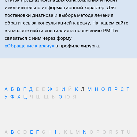
Статья предназначена для ознакомления и носит
исключительно информационный характер. Для
постановки диагноза и выбора метода лечения
обратитесь за консультацией к врачу. На нашем сайте
вы можете найти специалиста по лечению РМП и
связаться с ним через форму
«Обращение к врачу»
в профиле хирурга.
А
Б
В
Г
Д
Е
Ё
Ж
З
И
Й
К
Л
М
Н
О
П
Р
С
Т
У
Ф
Х
Ц
Ч
Ш
Щ
Ы
Э
Ю
Я
A
B
C
D
E
F
G
H
I
J
K
L
M
N
O
P
Q
R
S
T
U