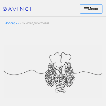
Меню
Глоссарий
/
Лимфаденэктомия