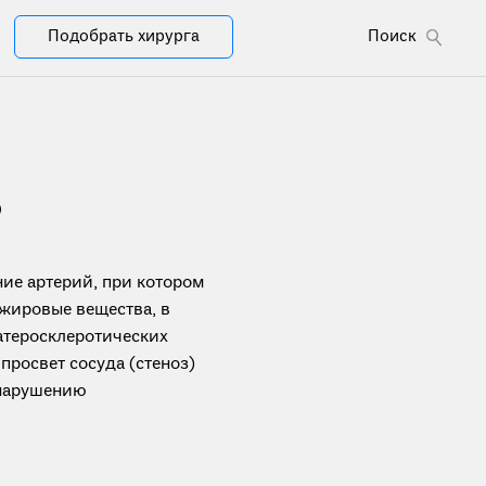
Подобрать хирурга
Поиск
з
ие артерий, при котором
 жировые вещества, в
атеросклеротических
просвет сосуда (стеноз)
 нарушению