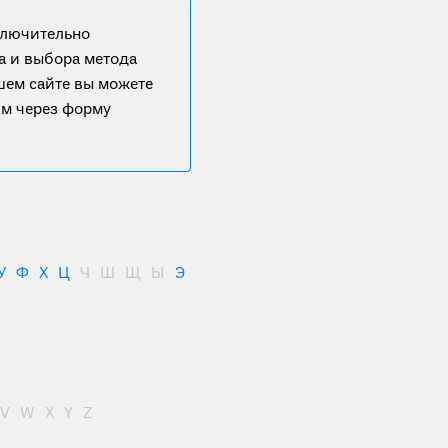
ключительно
а и выбора метода
ашем сайте вы можете
им через форму
У
Ф
Х
Ц
Ч
Ш
Щ
Ы
Э
V
W
X
Y
Z