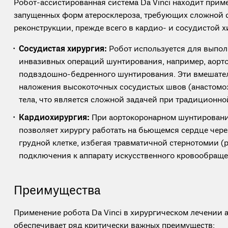
Робот-ассистированная система Da Vinci находит прим
запущенных форм атеросклероза, требующих сложной 
реконструкции, прежде всего в кардио- и сосудистой х
Сосудистая хирургия:
Робот используется для выпо
инвазивных операций шунтирования, например, аорт
подвздошно-бедренного шунтирования. Эти вмешател
наложения высокоточных сосудистых швов (анастомоз
тела, что является сложной задачей при традиционно
Кардиохирургия:
При аортокоронарном шунтировании
позволяет хирургу работать на бьющемся сердце чер
грудной клетке, избегая травматичной стернотомии (
подключения к аппарату искусственного кровообращен
Преимущества
Применение робота Da Vinci в хирургическом лечении 
обеспечивает ряд критически важных преимуществ: