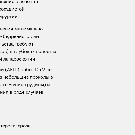
енение в лечении
сосудистой
ирургии.
лнения минимально
о-бедренного или
ьства требуют
ов) в глубоких полостях
й лапароскопии.
 (АКШ) робот Da Vinci
ез небольшие проколы в
рассечения грудины) и
ия в ряде случаев.
атеросклероза