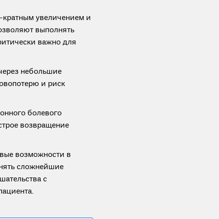
-кратным увеличением и
позволяют выполнять
ритически важно для
через небольшие
ровопотерю и риск
онного болевого
ыстрое возвращение
овые возможности в
лнять сложнейшие
шательства с
пациента.