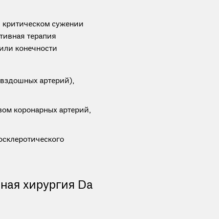
и критическом сужении
ативная терапия
 или конечности
двздошных артерий),
зом коронарных артерий,
осклеротического
ная хирургия Da