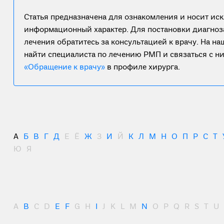
Статья предназначена для ознакомления и носит ис
информационный характер. Для постановки диагноз
лечения обратитесь за консультацией к врачу. На н
найти специалиста по лечению РМП и связаться с н
«Обращение к врачу»
в профиле хирурга.
А
Б
В
Г
Д
Е
Ё
Ж
З
И
Й
К
Л
М
Н
О
П
Р
С
Т
Ю
Я
A
B
C
D
E
F
G
H
I
J
K
L
M
N
O
P
Q
R
S
T
U