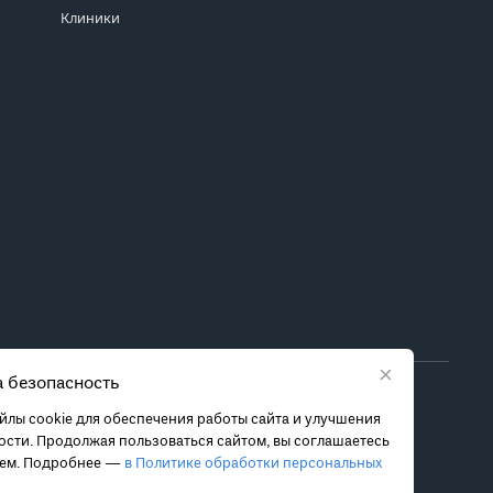
Клиники
×
 безопасность
ора метода лечения обратитесь за консультацией к
лы cookie для обеспечения работы сайта и улучшения
 связанных с ними рисках, чтобы принять обоснованное
сти. Продолжая пользоваться сайтом, вы соглашаетесь
ием. Подробнее —
в Политике обработки персональных