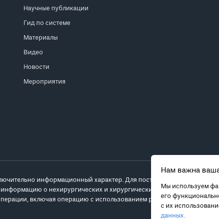
Научные публикации
Гид по системе
Материалы
Видео
Новости
Мероприятия
Нам важна ваша
лючительно информационный характер. Для постановки диагноза и выб
Мы используем фай
 информацию о нехирургических и хирургических вариантах лечения и
его функционально
перации, включая операцию с использованием робота da Vinci.
с их использован
данных.