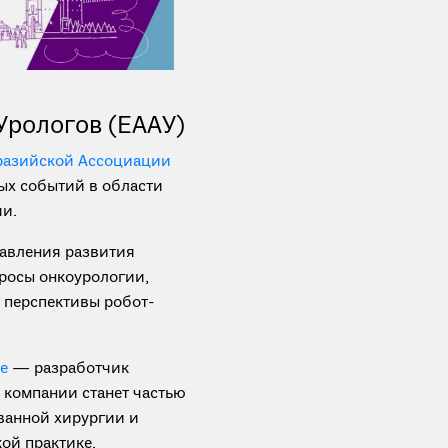
Урологов (ЕААУ)
разийской Ассоциации
х событий в области
и.
равления развития
росы онкоурологии,
 перспективы робот-
ve
— разработчик
 компании станет частью
ванной хирургии и
ой практике.