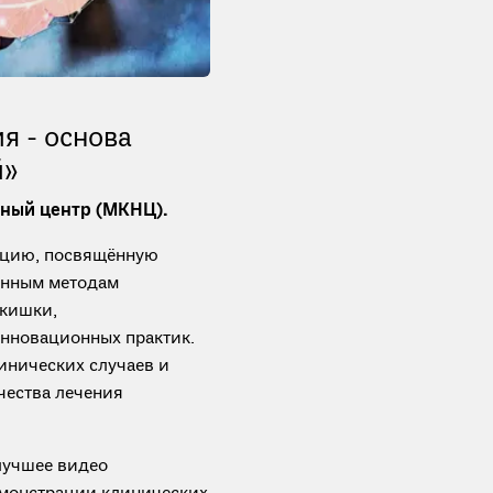
я - основа
й»
чный центр (МКНЦ).
нцию, посвящённую
енным методам
 кишки,
нновационных практик.
инических случаев и
чества лечения
 лучшее видео